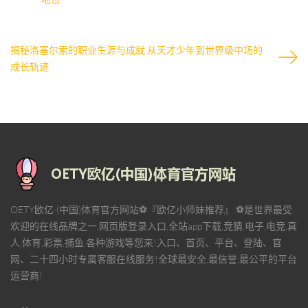
揭秘洛塞尔索的职业生涯与成就 从天才少年到世界级中场的
成长轨迹
OETY欧亿·(中国)体育官方网站⚽️『欧亿小师妹推荐』,⚽️是世界最受
欢迎的在线品牌之一,网页版登录入口,全站app下载,竞猜,电子,电竞,真
人,体育,彩票,捕鱼,各种游戏等您来!入口、首页、平台、登陆、官
网、二十四小时专属客服在线服务!全球最安全,最信誉,最公平的平台
运营商!