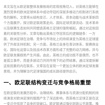
本文旨在从欧足联整体发展格局的宏观视角切入，对英格兰能够在
激烈竞争的欧洲足球体系中成功夺冠的深层多维动力机制进行系统
性的解析。文章将从结构变迁、人才体系、资本动能与战术革新四
个方面展开，探讨欧足联政策走向、国际足球资源流动、技术革命
以及联赛生态如何共同塑造英格兰足球的强势崛起。通过对这些因
素的关联性分析，文章勾勒出英格兰夺冠背后的逻辑链条：一方
面，欧洲足球在治理、竞争与市场化上的持续演变为英格兰足球提
供了外部支持机制；另一方面，英格兰自身在青训体系、联赛商业
化、国际化运营以及技战术改革方面形成了完整的动力网络，并与
欧足联发展趋势产生共振。由此，英格兰的成功既不是偶然，也不
是孤立事件，而是多层动力共同作用下的必然结果。通过深度拆解
这些因素的内在联系，文章旨在呈现一个更加立体的欧洲足球发展
景观，并为理解当代足球强国的成长路径提供启示。
一、欧足联结构变迁与竞争格局重塑
在欧足联的发展历程中，治理结构、赛事体系与资源分配机制的持
续演变对欧洲足球的版图产生了深远影响，而英格兰足球正是在这
一变迁中找到了自身的突破口。欧足联通过强化财政公平政策、推