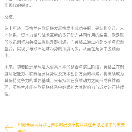
到现代的蜕变。
总结：
综上所述，英格兰在欧足联发展格局中成功夺冠，是结构变迁、人
才体系、资本力量与战术革新的多元动力共同作用的结果。欧足联
的政策调整为英格兰提供外部机遇，而英格兰通过内部改革与资源
整合，实现了与欧洲足球趋势的深度同步，从而在竞争中脱颖而
出。
未来，随着欧洲足球进入更高水平的整合与演进阶段，英格兰在制
度适配能力、联赛运营优势以及技术创新方面的积累，将继续成为
其保持竞争力的重要基础。只有持续在多维动力之间形成良性循
环，英格兰才能在欧足联体系中继续扩大其影响力与成功的可持续
性。
如何全面理解欧冠赛事的层次结构及其在全球足球中的重要
地位