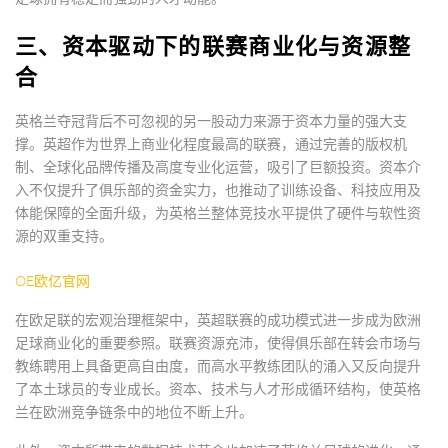
三、资本驱动下的联赛商业化与资源整
合
英格兰夺冠背后不可忽视的另一股动力来源于资本力量的强大支
撑。英超作为世界上商业化程度最高的联赛，通过完善的版权机
制、全球化品牌传播及高度专业化运营，吸引了巨额投资。资本介
入不仅提升了俱乐部的资金实力，也推动了训练设备、科技应用及
体能保障的全面升级，为英格兰整体竞技水平提供了硬件与软性资
源的双重支持。
OE欧亿官网
在欧足联的宏观治理框架中，英超联赛的成功模式进一步成为欧洲
足球商业化的重要参照。联赛资源充沛，使得俱乐部在转会市场与
教练聘用上具备更高自由度，而高水平教练团队的涌入又反向提升
了本土球员的专业成长。资本、技术与人才形成循环结构，使英格
兰在欧洲竞争链条中的地位不断上升。