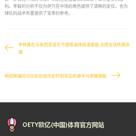
利。李毅的分析不仅为伊万在中场的角色提供了清晰的定位，也为
球队的战术布置提供了宝贵的参考。
李梓嘉在马来西亚音乐节激情演绎摇滚歌曲 点燃全场热情高
潮
杨绍辉福冈马拉松创造历史时刻背后的艰辛与荣耀揭秘