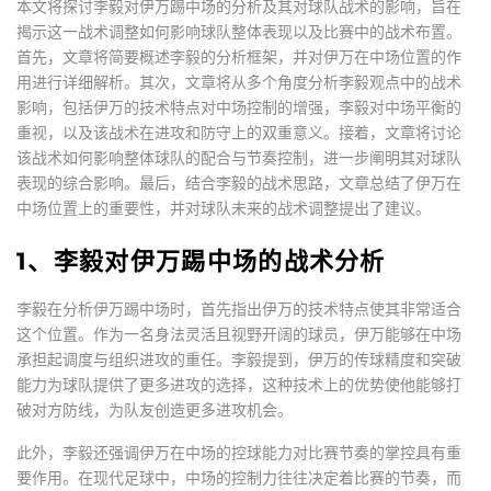
本文将探讨李毅对伊万踢中场的分析及其对球队战术的影响，旨在
揭示这一战术调整如何影响球队整体表现以及比赛中的战术布置。
首先，文章将简要概述李毅的分析框架，并对伊万在中场位置的作
用进行详细解析。其次，文章将从多个角度分析李毅观点中的战术
影响，包括伊万的技术特点对中场控制的增强，李毅对中场平衡的
重视，以及该战术在进攻和防守上的双重意义。接着，文章将讨论
该战术如何影响整体球队的配合与节奏控制，进一步阐明其对球队
表现的综合影响。最后，结合李毅的战术思路，文章总结了伊万在
中场位置上的重要性，并对球队未来的战术调整提出了建议。
1、李毅对伊万踢中场的战术分析
李毅在分析伊万踢中场时，首先指出伊万的技术特点使其非常适合
这个位置。作为一名身法灵活且视野开阔的球员，伊万能够在中场
承担起调度与组织进攻的重任。李毅提到，伊万的传球精度和突破
能力为球队提供了更多进攻的选择，这种技术上的优势使他能够打
破对方防线，为队友创造更多进攻机会。
此外，李毅还强调伊万在中场的控球能力对比赛节奏的掌控具有重
要作用。在现代足球中，中场的控制力往往决定着比赛的节奏，而